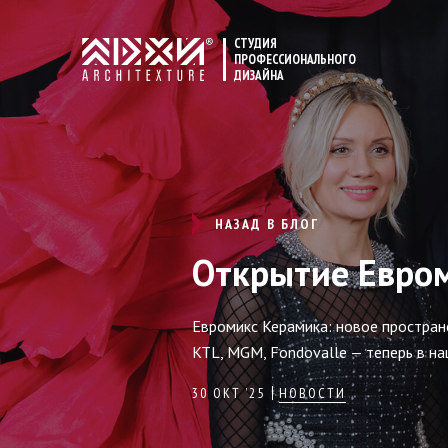
СТУДИЯ
ПРОФЕССИОНАЛЬНОГО
ДИЗАЙНА
НАЗАД В БЛОГ
Открытие Евро
Евромикс Керамика: новое пространс
KTL, MGM, Fondovalle — теперь в н
30 ОКТ ’25
НОВОСТИ