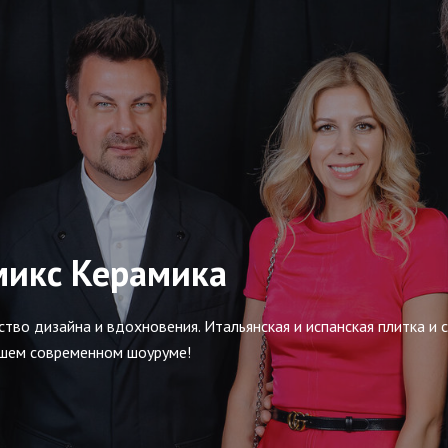
микс Керамика
тво дизайна и вдохновения. Итальянская и испанская плитка и са
ашем современном шоуруме!